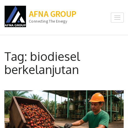
Lompat
ke
AFNA GROUP
konten
Connecting The Energy
(Tekan
Enter)
Tag:
biodiesel
berkelanjutan