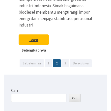
industri Indonesia. Simak bagaimana
biodiesel membantu mengurangi impor
energi dan menjaga stabilitas operasional
industri.
Baca
Selengkapnya
Paginasi
Halaman
Halaman
Halaman
Sebelumnya
1
2
3
Berikutnya
pos
Cari
Cari