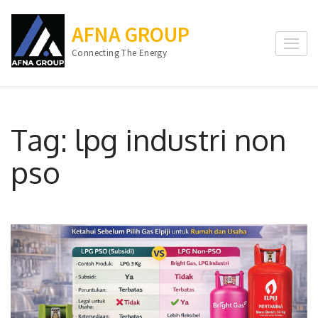
Lompat
ke
AFNA GROUP
konten
Connecting The Energy
(Tekan
Enter)
Tag:
lpg industri non
pso