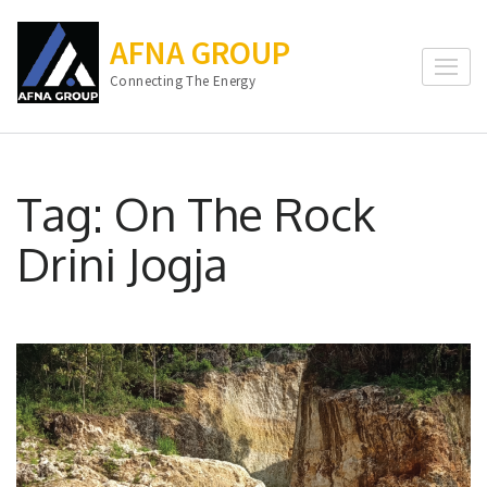
Lompat
ke
AFNA GROUP
konten
Connecting The Energy
(Tekan
Enter)
Tag:
On The Rock
Drini Jogja