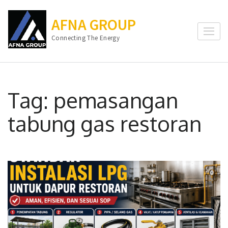
Lompat
ke
AFNA GROUP
konten
Connecting The Energy
(Tekan
Enter)
Tag:
pemasangan
tabung gas restoran