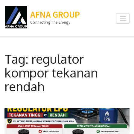
Lompat
ke
AFNA GROUP
konten
Connecting The Energy
(Tekan
Enter)
Tag:
regulator
kompor tekanan
rendah