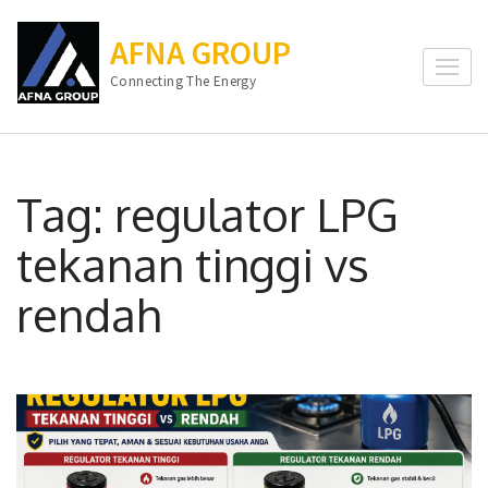
Lompat
ke
AFNA GROUP
konten
Connecting The Energy
(Tekan
Enter)
Tag:
regulator LPG
tekanan tinggi vs
rendah