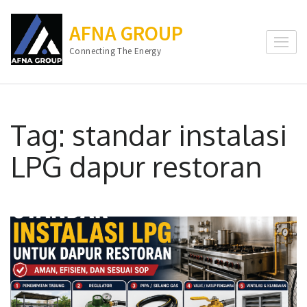
Lompat
ke
AFNA GROUP
konten
Connecting The Energy
(Tekan
Enter)
Tag:
standar instalasi
LPG dapur restoran