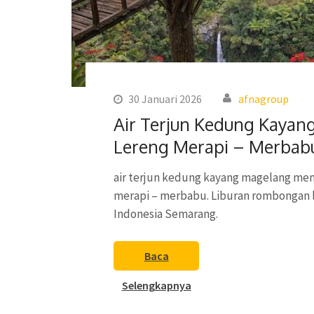
30 Januari 2026
afnagroup
Air Terjun Kedung Kayan
Lereng Merapi – Merbab
air terjun kedung kayang magelang men
merapi – merbabu. Liburan rombongan 
Indonesia Semarang.
Baca
Selengkapnya