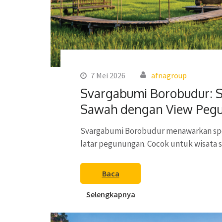
7 Mei 2026
afnagroup
Svargabumi Borobudur: S
Sawah dengan View Peg
Svargabumi Borobudur menawarkan spot
latar pegunungan. Cocok untuk wisata s
Baca
Selengkapnya