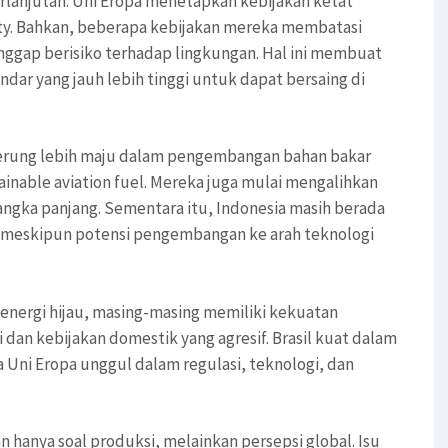
erlanjutan. Uni Eropa menetapkan kebijakan ketat
ility. Bahkan, beberapa kebijakan mereka membatasi
nggap berisiko terhadap lingkungan. Hal ini membuat
dar yang jauh lebih tinggi untuk dapat bersaing di
enderung lebih maju dalam pengembangan bahan bakar
ainable aviation fuel. Mereka juga mulai mengalihkan
 jangka panjang. Sementara itu, Indonesia masih berada
O, meskipun potensi pengembangan ke arah teknologi
 energi hijau, masing-masing memiliki kekuatan
dan kebijakan domestik yang agresif. Brasil kuat dalam
a Uni Eropa unggul dalam regulasi, teknologi, dan
 hanya soal produksi, melainkan persepsi global. Isu