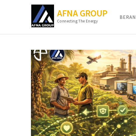
AFNA GROUP
BERAN
Connecting The Energy
Lompat
ke
konten
(Tekan
Enter)