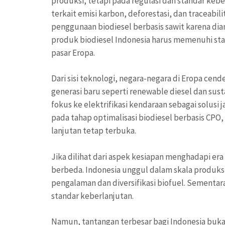
produksi, tetapi pada regulasi dan standar keb
terkait emisi karbon, deforestasi, dan traceab
penggunaan biodiesel berbasis sawit karena dia
produk biodiesel Indonesia harus memenuhi stan
pasar Eropa.
Dari sisi teknologi, negara-negara di Eropa c
generasi baru seperti renewable diesel dan sust
fokus ke elektrifikasi kendaraan sebagai solusi
pada tahap optimalisasi biodiesel berbasis CP
lanjutan tetap terbuka.
Jika dilihat dari aspek kesiapan menghadapi era
berbeda. Indonesia unggul dalam skala produksi 
pengalaman dan diversifikasi biofuel. Sementar
standar keberlanjutan.
Namun, tantangan terbesar bagi Indonesia bukan