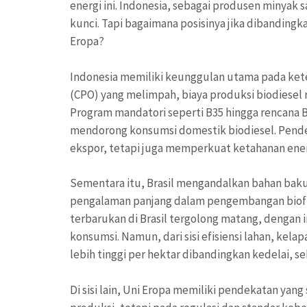
energi ini. Indonesia, sebagai produsen minyak 
kunci. Tapi bagaimana posisinya jika dibandingk
Eropa?
Indonesia memiliki keunggulan utama pada kete
(CPO) yang melimpah, biaya produksi biodiesel r
Program mandatori seperti B35 hingga rencan
mendorong konsumsi domestik biodiesel. Pende
ekspor, tetapi juga memperkuat ketahanan ener
Sementara itu, Brasil mengandalkan bahan baku 
pengalaman panjang dalam pengembangan biofuel
terbarukan di Brasil tergolong matang, dengan in
konsumsi. Namun, dari sisi efisiensi lahan, kel
lebih tinggi per hektar dibandingkan kedelai, 
Di sisi lain, Uni Eropa memiliki pendekatan ya