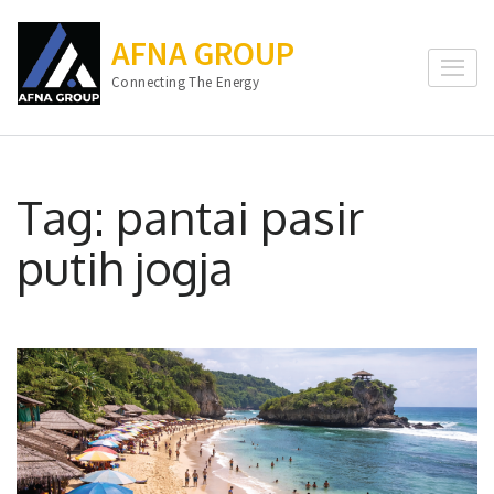
Lompat
ke
AFNA GROUP
konten
Connecting The Energy
(Tekan
Enter)
Tag:
pantai pasir
putih jogja