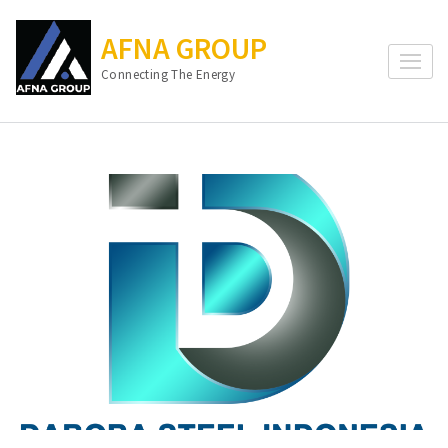
Lompat
ke
AFNA GROUP
konten
Connecting The Energy
(Tekan
Enter)