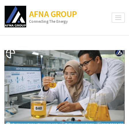
Lompat
ke
AFNA GROUP
konten
Connecting The Energy
(Tekan
Enter)