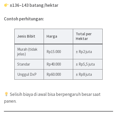
±136–143 batang/hektar
Contoh perhitungan:
Total per
Jenis Bibit
Harga
Hektar
Murah (tidak
Rp15.000
± Rp2 juta
jelas)
Standar
Rp40.000
± Rp5,5 juta
Unggul DxP
Rp60.000
± Rp8 juta
Selisih biaya di awal bisa berpengaruh besar saat
panen.