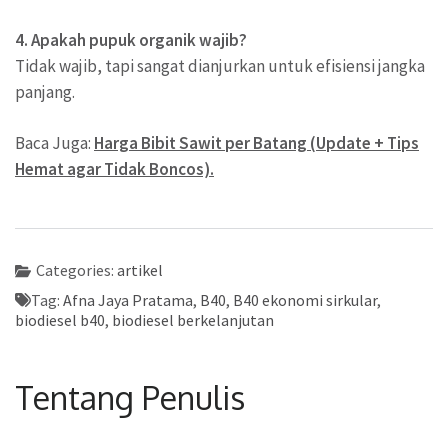
4. Apakah pupuk organik wajib?
Tidak wajib, tapi sangat dianjurkan untuk efisiensi jangka
panjang.
Baca Juga:
Harga Bibit Sawit per Batang (Update + Tips
Hemat agar Tidak Boncos).
Categories:
artikel
Tag:
Afna Jaya Pratama
,
B40
,
B40 ekonomi sirkular
,
biodiesel b40
,
biodiesel berkelanjutan
Tentang Penulis