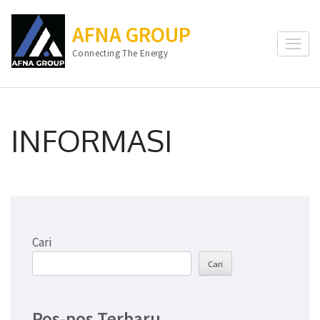
Lompat
ke
AFNA GROUP
konten
Connecting The Energy
(Tekan
Enter)
INFORMASI
Cari
Cari
Pos-pos Terbaru