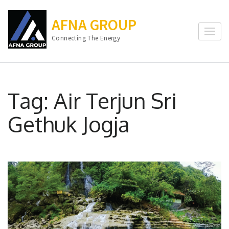
Lompat
ke
AFNA GROUP
konten
Connecting The Energy
(Tekan
Enter)
Tag:
Air Terjun Sri
Gethuk Jogja