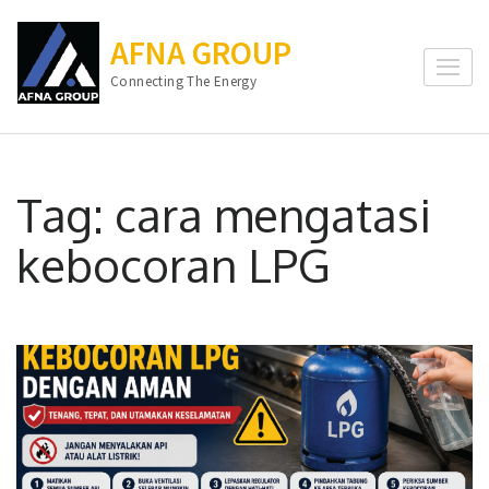
Lompat
ke
AFNA GROUP
konten
Connecting The Energy
(Tekan
Enter)
Tag:
cara mengatasi
kebocoran LPG