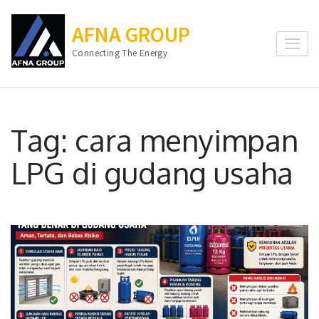
Lompat
ke
AFNA GROUP
konten
Connecting The Energy
(Tekan
Enter)
Tag:
cara menyimpan
LPG di gudang usaha