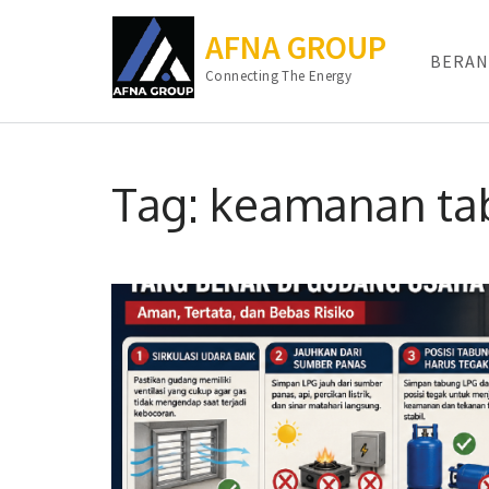
AFNA GROUP
BERAN
Connecting The Energy
Lompat
ke
Tag:
keamanan ta
konten
(Tekan
Enter)