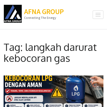
Lompat
ke
AFNA GROUP
konten
Connecting The Energy
(Tekan
Enter)
Tag:
langkah darurat
kebocoran gas