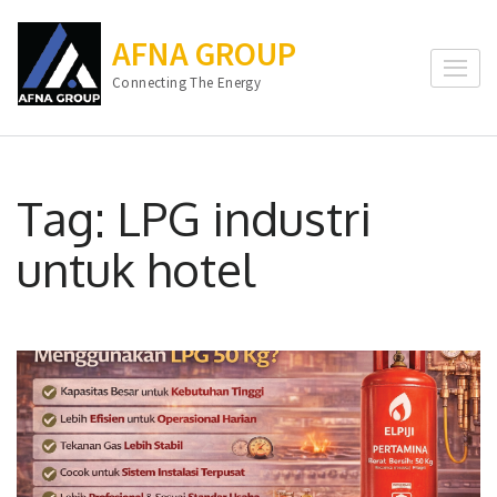
Lompat
ke
AFNA GROUP
konten
Connecting The Energy
(Tekan
Enter)
Tag:
LPG industri
untuk hotel