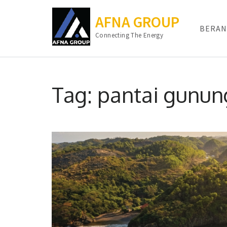
AFNA GROUP
BERAN
Connecting The Energy
Lompat
ke
Tag:
pantai gunun
konten
(Tekan
Enter)