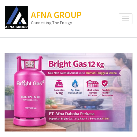
Lompat
ke
AFNA GROUP
konten
Connecting The Energy
(Tekan
Enter)