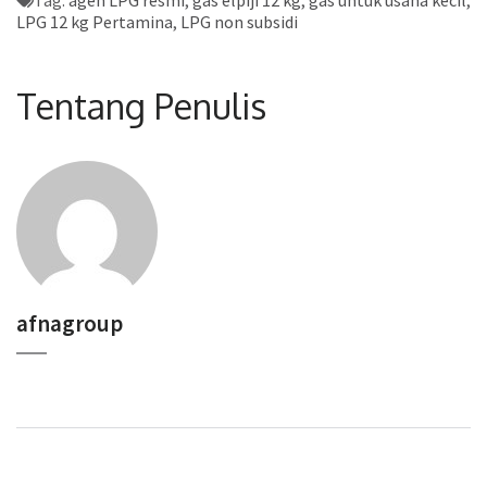
Tag:
agen LPG resmi
,
gas elpiji 12 kg
,
gas untuk usaha kecil
,
LPG 12 kg Pertamina
,
LPG non subsidi
Tentang Penulis
afnagroup