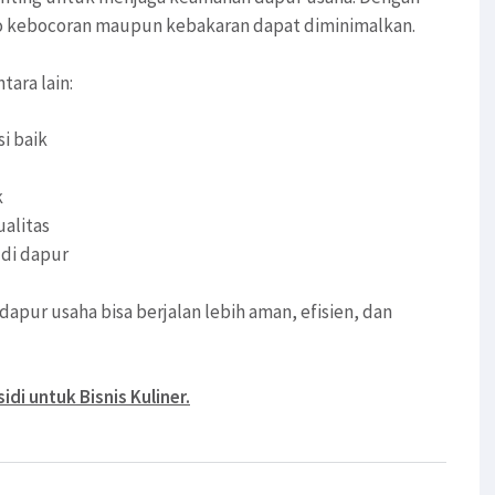
o kebocoran maupun kebakaran dapat diminimalkan.
tara lain:
i baik
k
alitas
di dapur
apur usaha bisa berjalan lebih aman, efisien, dan
di untuk Bisnis Kuliner.