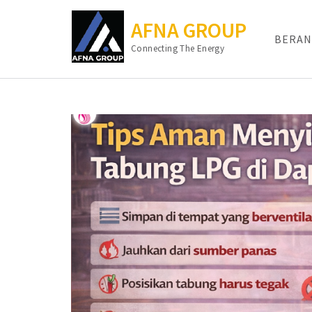
AFNA GROUP
BERAN
Connecting The Energy
Lompat
ke
konten
(Tekan
Enter)