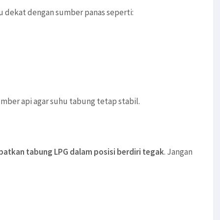
u dekat dengan sumber panas seperti:
umber api agar suhu tabung tetap stabil.
tkan tabung LPG dalam posisi berdiri tegak
. Jangan