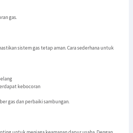
oran gas.
stikan sistem gas tetap aman. Cara sederhana untuk
selang
erdapat kebocoran
ber gas dan perbaiki sambungan.
nting untuk menjaga keamanan dapur usaha. Dengan