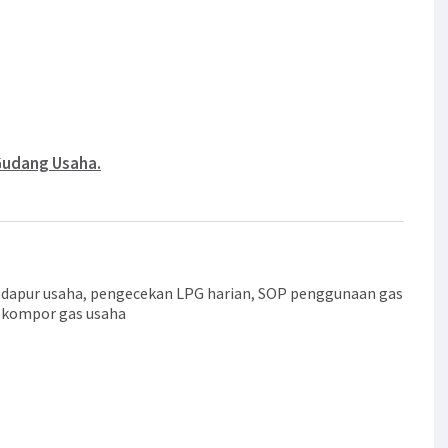
Gudang Usaha.
dapur usaha
,
pengecekan LPG harian
,
SOP penggunaan gas
 kompor gas usaha