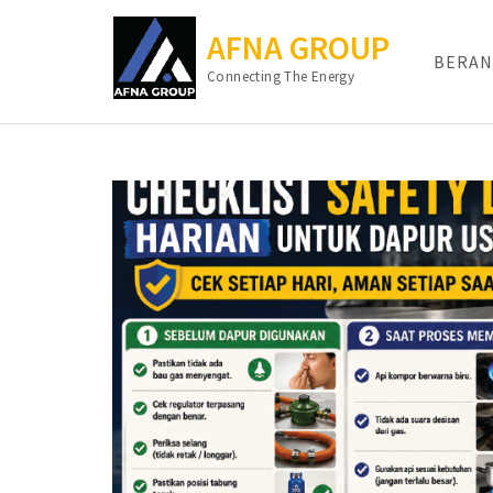
AFNA GROUP
BERAN
Connecting The Energy
Lompat
ke
konten
(Tekan
Enter)