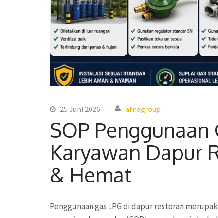
25 Juni 2026
afnagroup
SOP Penggunaan 
Karyawan Dapur R
& Hemat
Penggunaan gas LPG di dapur restoran merupakan