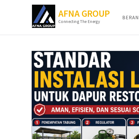
AFNA GROUP
BERAN
Connecting The Energy
Lompat
ke
konten
(Tekan
Enter)