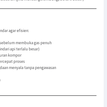
dar agar efisien:
is sebelum membuka gas penuh
dari api terlalu besar)
kuran kompor
rcepat proses
daan menyala tanpa pengawasan
)