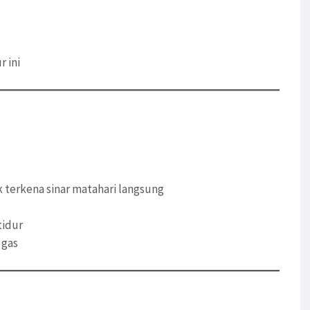
 ini
 terkena sinar matahari langsung
tidur
 gas