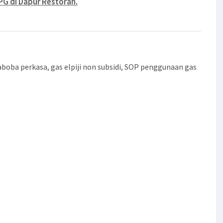
G di Dapur Restoran.
daboba perkasa
,
gas elpiji non subsidi
,
SOP penggunaan gas