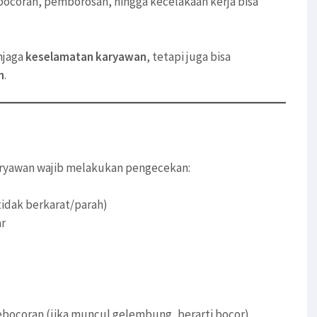
ebocoran, pemborosan, hingga kecelakaan kerja bisa
njaga
keselamatan karyawan
, tetapi juga bisa
n
.
aryawan wajib melakukan pengecekan:
tidak berkarat/parah)
ar
ebocoran (jika muncul gelembung, berarti bocor)