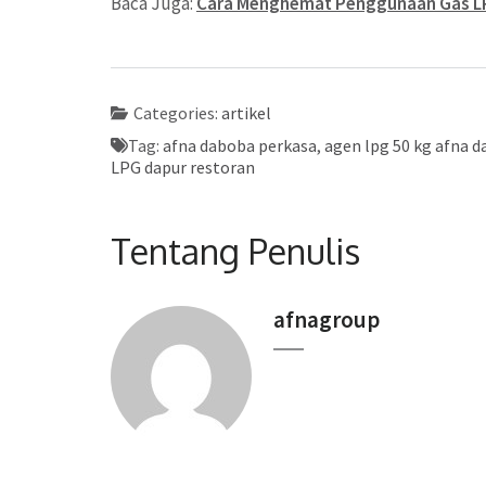
Baca Juga:
Cara Menghemat Penggunaan Gas LP
Categories:
artikel
Tag:
afna daboba perkasa
,
agen lpg 50 kg afna 
LPG dapur restoran
Tentang Penulis
afnagroup