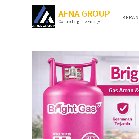
AFNA GROUP
BERAN
Connecting The Energy
Lompat
ke
konten
(Tekan
Enter)