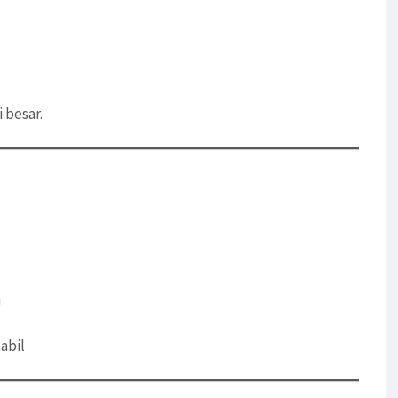
 besar.
n
abil